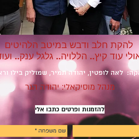
להקת חלב ודבש במיטב הלהיטים
ולי עוד קיץ.. הללויה.. גלגל ענק.. ועוד
ה: לאה לופטין, יהודה תמיר, שמוליק בילו ורא
מנהל מוסיקאלי: יהודה הגר
להזמנות ופרטים כתבו אלי