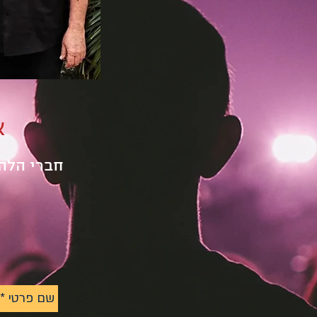
א
חברי הלהק