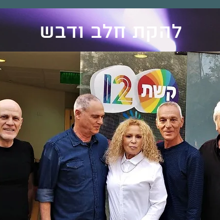
להקת חלב ודבש