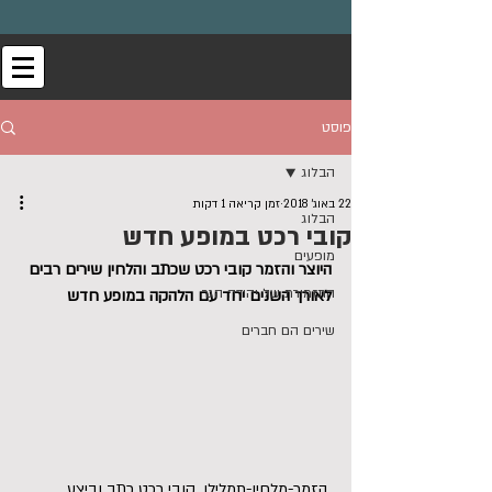
פוסט
הבלוג
22 באוג׳ 2018
זמן קריאה 1 דקות
הבלוג
קובי רכט במופע חדש
מופעים
היוצר והזמר קובי רכט שכתב והלחין שירים רבים 
התזמורת של יהודה הגר
לאורך השנים יחד עם הלהקה במופע חדש
שירים הם חברים
 הזמר-מלחין-תמלילן, קובי רכט כתב וביצע 