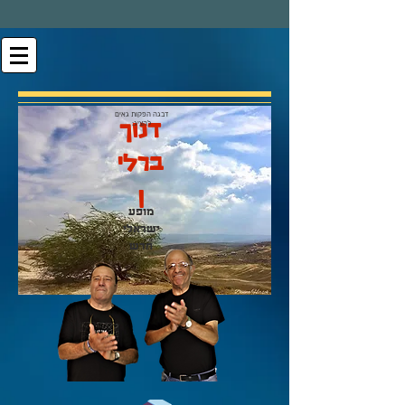
דנוך
דבגה הפקות גאים
להציג:
ברלי
ן
מופע
ישראלי
חדש